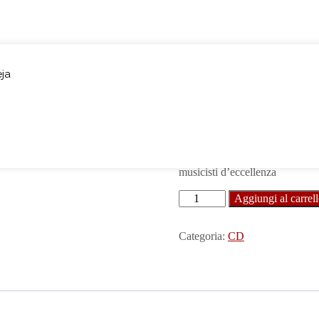
eja
Anima – Albu
€
10,00
“Anima”
(Athena Produzioni Sr
messinese Tony Canto – dopo una
musicisti d’eccellenza
Aggiungi al carrel
Categoria:
CD