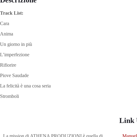
Descrizione
Track List:
Cara
Anima
Un giorno in più
L’imperfezione
Rifiorire
Piove Saudade
La felicità è una cosa seria
Stromboli
Link 
La mission di ATHENA PRODUZIONI è quella di
Manuel