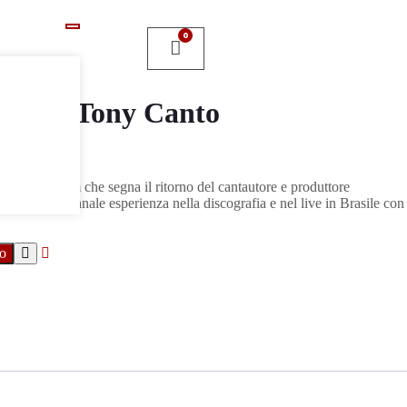
m CD Tony Canto
ls) è l’album che segna il ritorno del cantautore e produttore
 pluridecennale esperienza nella discografia e nel live in Brasile con
lo