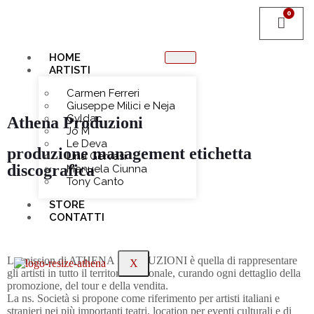
HOME
ARTISTI
Carmen Ferreri
Giuseppe Milici e Neja
Gyldac
Athena Produzioni
Jo M
Le Deva
produzione management etichetta
Lina Gervasi
discografica
Manuela Ciunna
Tony Canto
STORE
CONTATTI
La mission di ATHENA PRODUZIONI è quella di rappresentare
X
gli artisti in tutto il territorio nazionale, curando ogni dettaglio della
promozione, del tour e della vendita.
La ns. Società si propone come riferimento per artisti italiani e
stranieri nei più importanti teatri, location per eventi culturali e di