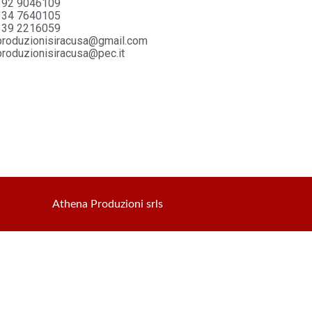
392 9046109
334 7640105
339 2216059
produzionisiracusa@gmail.com
produzionisiracusa@pec.it
Athena Produzioni srls