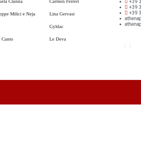
+39 
ela Ciunna
Carmen Ferreri
+39 
+39 
eppe Milici e Neja
Lina Gervasi
athena
athena
Gyldac
 Canto
Le Deva