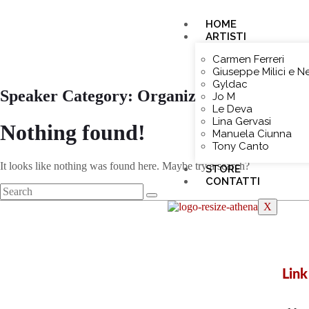
HOME
ARTISTI
Carmen Ferreri
Giuseppe Milici e N
Gyldac
Speaker Category:
Organizer
Jo M
Le Deva
Lina Gervasi
Nothing found!
Manuela Ciunna
Tony Canto
It looks like nothing was found here. Maybe try a search?
STORE
CONTATTI
X
Link