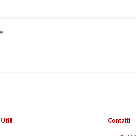
eja
 Utili
Contatti